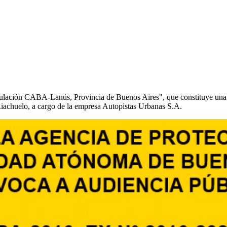
ulación CABA-Lanús, Provincia de Buenos Aires", que constituye una
iachuelo, a cargo de la empresa Autopistas Urbanas S.A.