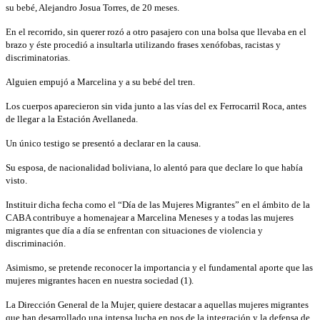
su bebé, Alejandro Josua Torres, de 20 meses.
En el recorrido, sin querer rozó a otro pasajero con una bolsa que llevaba en el
brazo y éste procedió a insultarla utilizando frases xenófobas, racistas y
discriminatorias.
Alguien empujó a Marcelina y a su bebé del tren.
Los cuerpos aparecieron sin vida junto a las vías del ex Ferrocarril Roca, antes
de llegar a la Estación Avellaneda.
Un único testigo se presentó a declarar en la causa.
Su esposa, de nacionalidad boliviana, lo alentó para que declare lo que había
visto.
Instituir dicha fecha como el “Día de las Mujeres Migrantes” en el ámbito de la
CABA contribuye a homenajear a Marcelina Meneses y a todas las mujeres
migrantes que día a día se enfrentan con situaciones de violencia y
discriminación.
Asimismo, se pretende reconocer la importancia y el fundamental aporte que las
mujeres migrantes hacen en nuestra sociedad (1).
La Dirección General de la Mujer, quiere destacar a aquellas mujeres migrantes
que han desarrollado una intensa lucha en pos de la integración y la defensa de