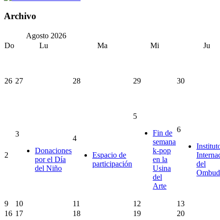
Archivo
Agosto
2026
Do
Lu
Ma
Mi
Ju
26
27
28
29
30
5
6
Fin de
3
4
semana
Institut
Donaciones
k-pop
2
Espacio de
Interna
por el Día
en la
participación
del
del Niño
Usina
Ombud
del
Arte
9
10
11
12
13
16
17
18
19
20