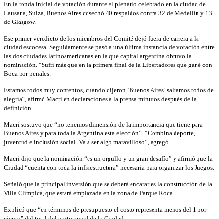
En la ronda inicial de votación durante el plenario celebrado en la ciudad de
Lausana, Suiza, Buenos Aires cosechó 40 respaldos contra 32 de Medellín y 13
de Glasgow.
Ese primer veredicto de los miembros del Comité dejó fuera de carrera a la
ciudad escocesa. Seguidamente se pasó a una última instancia de votación entre
las dos ciudades latinoamericanas en la que capital argentina obtuvo la
nominación. “Sufrí más que en la primera final de la Libertadores que gané con
Boca por penales.
Estamos todos muy contentos, cuando dijeron ‘Buenos Aires’ saltamos todos de
alegría”, afirmó Macri en declaraciones a la prensa minutos después de la
definición.
Macri sostuvo que “no tenemos dimensión de la importancia que tiene para
Buenos Aires y para toda la Argentina esta elección”. “Combina deporte,
juventud e inclusión social. Va a ser algo maravilloso”, agregó.
Macri dijo que la nominación “es un orgullo y un gran desafío” y afirmó que la
Ciudad “cuenta con toda la infraestructura” necesaria para organizar los Juegos.
Señaló que la principal inversión que se deberá encarar es la construcción de la
Villa Olímpica, que estará emplazada en la zona de Parque Roca.
Explicó que “en términos de presupuesto el costo representa menos del 1 por
ciento” del total del gasto anual de la Ciudad.