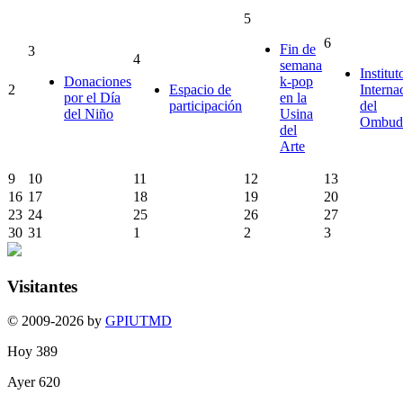
5
6
Fin de
3
4
semana
Institut
Donaciones
k-pop
2
Espacio de
Interna
por el Día
en la
participación
del
del Niño
Usina
Ombud
del
Arte
9
10
11
12
13
16
17
18
19
20
23
24
25
26
27
30
31
1
2
3
Visitantes
© 2009-2026 by
GPIUTMD
Hoy
389
Ayer
620