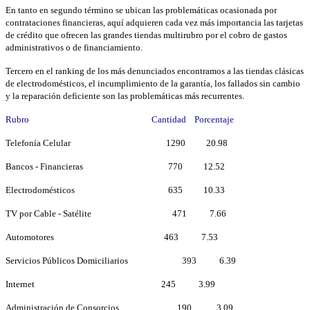
En tanto en segundo término se ubican las problemáticas ocasionada por
contrataciones financieras, aquí adquieren cada vez más importancia las tarjetas
de crédito que ofrecen las grandes tiendas multirubro por el cobro de gastos
administrativos o de financiamiento.
Tercero en el ranking de los más denunciados encontramos a las tiendas clásicas
de electrodomésticos, el incumplimiento de la garantía, los fallados sin cambio
y la reparación deficiente son las problemáticas más recurrentes.
Rubro
Cantidad Porcentaje
Telefonía Celular 1290 20.98
Bancos - Financieras 770 12.52
Electrodomésticos 635 10.33
TV por Cable - Satélite 471 7.66
Automotores 463 7.53
Servicios Públicos Domiciliarios 393 6.39
Internet 245 3.99
Administración de Consorcios 190 3.09