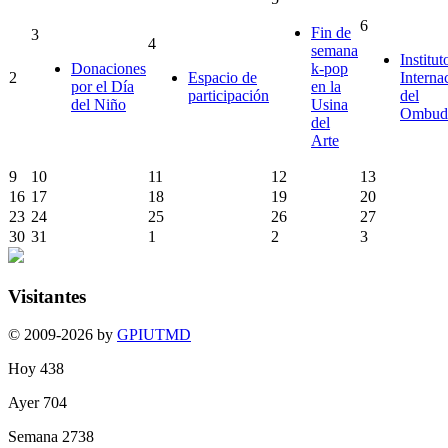
6
Fin de
3
4
semana
Institut
Donaciones
k-pop
2
Espacio de
Interna
por el Día
en la
participación
del
del Niño
Usina
Ombud
del
Arte
9
10
11
12
13
16
17
18
19
20
23
24
25
26
27
30
31
1
2
3
Visitantes
© 2009-2026 by
GPIUTMD
Hoy
438
Ayer
704
Semana
2738