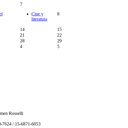
7
el
Cine y
8
literatura
14
15
21
22
28
29
4
5
rmen Rosselli
0-7624 / 15-6871-6053