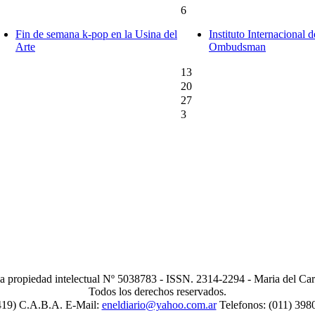
6
Fin de semana k-pop en la Usina del
Instituto Internacional d
Arte
Ombudsman
13
20
27
3
la propiedad intelectual Nº 5038783 - ISSN. 2314-2294 - Maria del Ca
Todos los derechos reservados.
419) C.A.B.A. E-Mail:
eneldiario@yahoo.com.ar
Telefonos: (011) 398