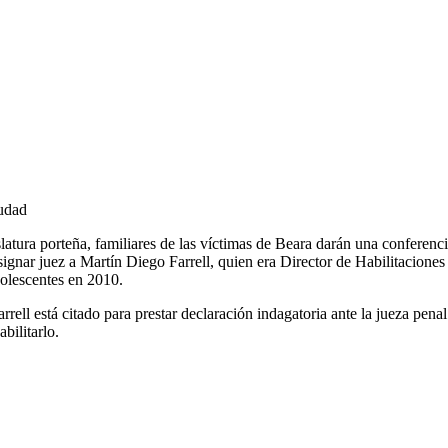
iudad
atura porteña, familiares de las víctimas de Beara darán una conferenci
designar juez a Martín Diego Farrell, quien era Director de Habilitaci
dolescentes en 2010.
rell está citado para prestar declaración indagatoria ante la jueza pena
bilitarlo.