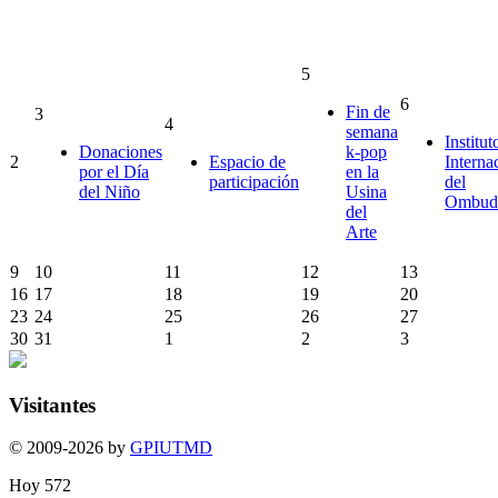
5
6
Fin de
3
4
semana
Institut
Donaciones
k-pop
2
Espacio de
Interna
por el Día
en la
participación
del
del Niño
Usina
Ombud
del
Arte
9
10
11
12
13
16
17
18
19
20
23
24
25
26
27
30
31
1
2
3
Visitantes
© 2009-2026 by
GPIUTMD
Hoy
572