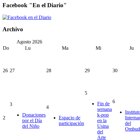
Facebook "En el Diario"
Archivo
Agosto
2026
Do
Lu
Ma
Mi
Ju
26
27
28
29
30
5
6
Fin de
3
4
semana
Institut
Donaciones
k-pop
2
Espacio de
Interna
por el Día
en la
participación
del
del Niño
Usina
Ombud
del
Arte