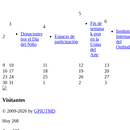
5
6
Fin de
3
4
semana
Institut
Donaciones
k-pop
2
Espacio de
Interna
por el Día
en la
participación
del
del Niño
Usina
Ombud
del
Arte
9
10
11
12
13
16
17
18
19
20
23
24
25
26
27
30
31
1
2
3
Visitantes
© 2009-2026 by
GPIUTMD
Hoy
268