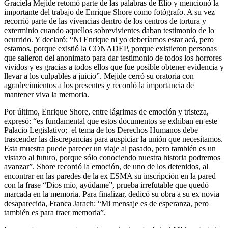
Graciela Mejide retomó parte de las palabras de Elio y mencionó la
importante del trabajo de Enrique Shore como fotógrafo. A su vez
recorrió parte de las vivencias dentro de los centros de tortura y
exterminio cuando aquellos sobrevivientes daban testimonio de lo
ocurrido. Y declaró: “Ni Enrique ni yo deberíamos estar acá, pero
estamos, porque existió la CONADEP, porque existieron personas
que salieron del anonimato para dar testimonio de todos los horrores
vividos y es gracias a todos ellos que fue posible obtener evidencia y
llevar a los culpables a juicio”. Mejide cerró su oratoria con
agradecimientos a los presentes y recordó la importancia de
mantener viva la memoria.
Por último, Enrique Shore, entre lágrimas de emoción y tristeza,
expresó: “es fundamental que estos documentos se exhiban en este
Palacio Legislativo; el tema de los Derechos Humanos debe
trascender las discrepancias para auspiciar la unión que necesitamos.
Esta muestra puede parecer un viaje al pasado, pero también es un
vistazo al futuro, porque sólo conociendo nuestra historia podremos
avanzar”. Shore recordó la emoción, de uno de los detenidos, al
encontrar en las paredes de la ex ESMA su inscripción en la pared
con la frase “Dios mío, ayúdame”, prueba irrefutable que quedó
marcada en la memoria. Para finalizar, dedicó su obra a su ex novia
desaparecida, Franca Jarach: “Mi mensaje es de esperanza, pero
también es para traer memoria”.