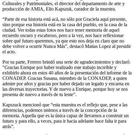
Culturales y Patrimoniales, el director del departamento de arte y
producción de AMIA, Elio Kapszuk, curador de la muestra.
“Parte de esa historia está acá, no sólo por Graciela aquí presente,
sino porque esa historia está en la casa del pueblo, en la casa de la
ciudad. Ver todas estas fotos nos hace tener memoria de aquel
recuerdo oscuro y escabroso, pero a la vez, nos hace reflexionar
sobre qué futuro queremos, ya que esto nos deja en claro que no
debe volver a ocurrir Nunca Más”, destacó Matias Lopez al presidir
el acto.
Por su parte, Ferrero brindó una serie de agradecimientos y declaró:
"Gracias Enrique por haber realizado este trabajo increíble y
exhibirlo ahora en estos 40 años de la presentación del informe de la
CONADEP. Gracias Susana, miembro de la CONADEP, a quien
admire por años y gracias por haber dejado un legado y encarna en
las diversas trayectorias. Y de nuevo a Enrique, porque hoy se nos
presenta de nuevo a través de tu lente".
Kapszuck mencionó que “esta muestra es el reflejo que, pese a las
diferencias, podemos unirnos a través de la concepción de la
memoria. Aquella que es la única capaz de llevarnos a construir un
futuro y para ello, a veces, para ir hacia adelante hace falta ir para
atrás”.