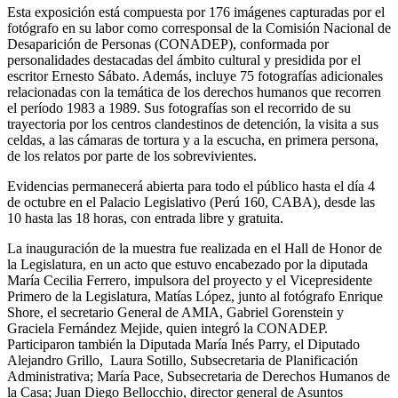
Esta exposición está compuesta por 176 imágenes capturadas por el
fotógrafo en su labor como corresponsal de la Comisión Nacional de
Desaparición de Personas (CONADEP), conformada por
personalidades destacadas del ámbito cultural y presidida por el
escritor Ernesto Sábato. Además, incluye 75 fotografías adicionales
relacionadas con la temática de los derechos humanos que recorren
el período 1983 a 1989. Sus fotografías son el recorrido de su
trayectoria por los centros clandestinos de detención, la visita a sus
celdas, a las cámaras de tortura y a la escucha, en primera persona,
de los relatos por parte de los sobrevivientes.
Evidencias permanecerá abierta para todo el público hasta el día 4
de octubre en el Palacio Legislativo (Perú 160, CABA), desde las
10 hasta las 18 horas, con entrada libre y gratuita.
La inauguración de la muestra fue realizada en el Hall de Honor de
la Legislatura, en un acto que estuvo encabezado por la diputada
María Cecilia Ferrero, impulsora del proyecto y el Vicepresidente
Primero de la Legislatura, Matías López, junto al fotógrafo Enrique
Shore, el secretario General de AMIA, Gabriel Gorenstein y
Graciela Fernández Mejide, quien integró la CONADEP.
Participaron también la Diputada María Inés Parry, el Diputado
Alejandro Grillo, Laura Sotillo, Subsecretaria de Planificación
Administrativa; María Pace, Subsecretaria de Derechos Humanos de
la Casa; Juan Diego Bellocchio, director general de Asuntos