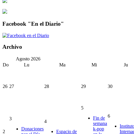
Facebook "En el Diario"
Archivo
Agosto
2026
Do
Lu
Ma
Mi
Ju
26
27
28
29
30
5
6
Fin de
3
4
semana
Institut
Donaciones
k-pop
2
Espacio de
Interna