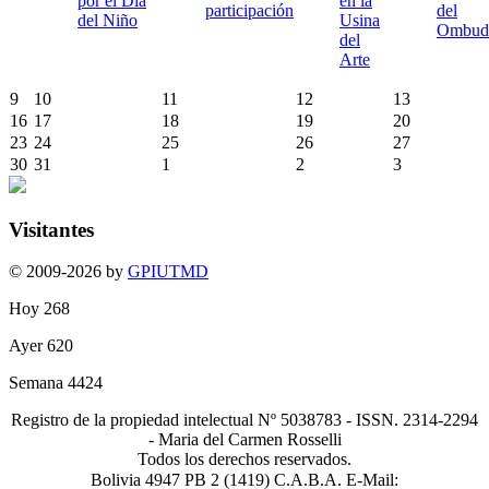
por el Día
en la
participación
del
del Niño
Usina
Ombud
del
Arte
9
10
11
12
13
16
17
18
19
20
23
24
25
26
27
30
31
1
2
3
Visitantes
© 2009-2026 by
GPIUTMD
Hoy
268
Ayer
620
Semana
4424
Registro de la propiedad intelectual Nº 5038783 - ISSN. 2314-2294
- Maria del Carmen Rosselli
Todos los derechos reservados.
Bolivia 4947 PB 2 (1419) C.A.B.A. E-Mail: