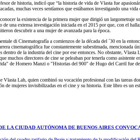
ofesor de historia, indicó que “la historia de vida de Vlasta fue apasion
estacadas, muchas veces sentíamos que estábamos investigando una vida 
a conocer la existencia de la primera mujer que dirigió un largometraje 
do de una extensa investigación iniciada en el 2015 por que, con el hall
itieron descubrir a una mujer de avanzada para la época.
entale di Cinematografía a comienzos de la década del ´30 en la entonces
u carrera cinematográfica fue constantemente subestimada, mencionada 
res dentro de la industria del cine por ese entonces. No obstante, Vlast
 que muchos directores de cine se peleaban por tenerla como asistente en
rida" de Homero Manzi o "Historias del 900" de Hugo del Carril fue de
s de Vlasta Lah, quien combinó su vocación profesional con las tareas 
n de mujeres invisibilizadas en el cine y su historia. Este libro es un e
 DE LA CIUDAD AUTÓNOMA DE BUENOS AIRES CONVOCA
ción del cuadro tarifario de Peaje y tratamiento de la modificación del