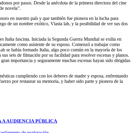
ándonos por pasos. Desde la anécdota de la primera directora del cine
de novela”.
sonoro en nuestro país y que también fue pionera en la lucha para
azgo de un nombre exótico, Vlasta lah, y la posibilidad de ver sus dos
 Italia fascista. Iniciada la Segunda Guerra Mundial se exilia en
únicamente como asistente de su esposo. Comenzó a trabajar como
a Lah se había formado Italia, algo poco común en la mayoría de los
 sus sets de filmación por su facilidad para resolver escenas y planos.
 gran importancia y seguramente muchas escenas hayan sido dirigidas
domésticas cumpliendo con los deberes de madre y esposa, enfrentando
sfuerzo por restaurar su memoria, y haber sido parte y pionera de la
 A AUDIENCIA PÚBLICA
 Reglamento de explotación.