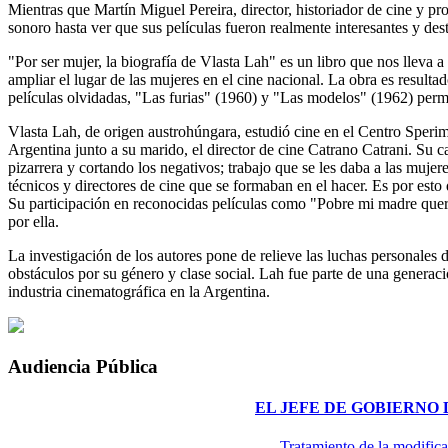
Mientras que Martín Miguel Pereira, director, historiador de cine y pr
sonoro hasta ver que sus películas fueron realmente interesantes y d
"Por ser mujer, la biografía de Vlasta Lah" es un libro que nos lleva 
ampliar el lugar de las mujeres en el cine nacional. La obra es resulta
películas olvidadas, "Las furias" (1960) y "Las modelos" (1962) perm
Vlasta Lah, de origen austrohúngara, estudió cine en el Centro Sperim
Argentina junto a su marido, el director de cine Catrano Catrani. S
pizarrera y cortando los negativos; trabajo que se les daba a las muje
técnicos y directores de cine que se formaban en el hacer. Es por esto
Su participación en reconocidas películas como "Pobre mi madre que
por ella.
La investigación de los autores pone de relieve las luchas personale
obstáculos por su género y clase social. Lah fue parte de una generació
industria cinematográfica en la Argentina.
Audiencia Pública
EL JEFE DE GOBIERNO
Tratamiento de la modifica