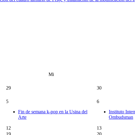
Mi
29
30
5
6
Fin de semana k-pop en la Usina del
Instituto Inte
Arte
Ombudsman
12
13
19
20