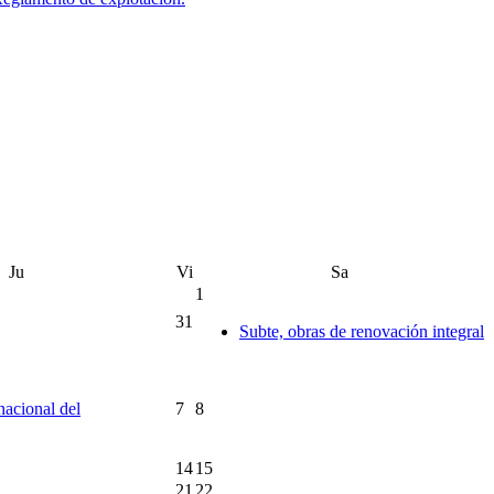
Ju
Vi
Sa
1
31
Subte, obras de renovación integral
rnacional del
7
8
14
15
21
22