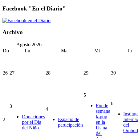
Facebook "En el Diario"
Archivo
Agosto
2026
Do
Lu
Ma
Mi
Ju
26
27
28
29
30
5
6
Fin de
3
4
semana
Institut
Donaciones
k-pop
2
Espacio de
Interna
por el Día
en la
participación
del
del Niño
Usina
Ombud
del