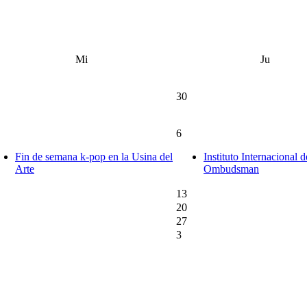
Mi
Ju
30
6
Fin de semana k-pop en la Usina del
Instituto Internacional d
Arte
Ombudsman
13
20
27
3