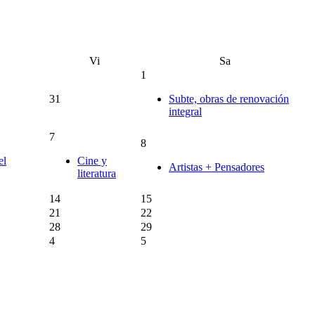
Vi
Sa
1
31
Subte, obras de renovación
integral
7
8
el
Cine y
Artistas + Pensadores
literatura
14
15
21
22
28
29
4
5