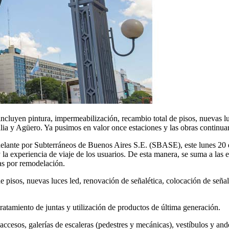
 incluyen pintura, impermeabilización, recambio total de pisos, nuevas lu
lia y Agüero. Ya pusimos en valor once estaciones y las obras continuar
delante por Subterráneos de Buenos Aires S.E. (SBASE), este lunes 20 
e y la experiencia de viaje de los usuarios. De esta manera, se suma a l
as por remodelación.
e pisos, nuevas luces led, renovación de señalética, colocación de seña
ratamiento de juntas y utilización de productos de última generación.
accesos, galerías de escaleras (pedestres y mecánicas), vestíbulos y ande