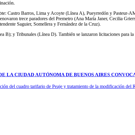
inación.
subte: Castro Barros, Lima y Acoyte (Línea A), Pueyrredón y Pasteur-A
renovaron trece paradores del Premetro (Ana María Janer, Cecilia Grier
tendente Saguier, Somellera y Fernández de la Cruz).
ea B); y Tribunales (Línea D). También se lanzaron licitaciones para l
 DE LA CIUDAD AUTÓNOMA DE BUENOS AIRES CONVOCA
ción del cuadro tarifario de Peaje y tratamiento de la modificación del