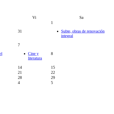
Vi
Sa
1
31
Subte, obras de renovación
integral
7
el
Cine y
8
literatura
14
15
21
22
28
29
4
5