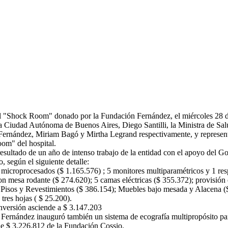
l "Shock Room" donado por la Fundación Fernández, el miércoles 28 de 
a Ciudad Autónoma de Buenos Aires, Diego Santilli, la Ministra de Salu
Fernández, Miriam Bagó y Mirtha Legrand respectivamente, y representa
om" del hospital.
resultado de un año de intenso trabajo de la entidad con el apoyo del 
o, según el siguiente detalle:
 microprocesados ($ 1.165.576) ; 5 monitores multiparamétricos y 1 res
on mesa rodante ($ 274.620); 5 camas eléctricas ($ 355.372); provisión e
e Pisos y Revestimientos ($ 386.154); Muebles bajo mesada y Alacena 
 tres hojas ( $ 25.200).
 inversión asciende a $ 3.147.203
ernández inauguró también un sistema de ecografía multipropósito para
de $ 3.226.812 de la Fundación Cossio.