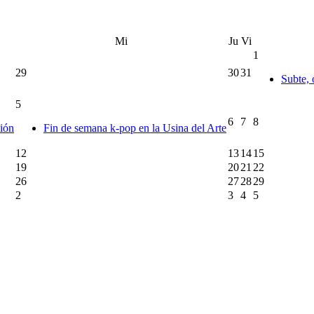
Mi
Ju
Vi
1
29
30
31
Subte, 
5
6
7
8
ción
Fin de semana k-pop en la Usina del Arte
12
13
14
15
19
20
21
22
26
27
28
29
2
3
4
5