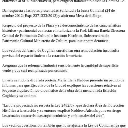
entrevista al Sr. E. Macchiavelli, para exigir el tratamiento desde la Comuna 12.
Dar respuesta a las notas presentadas Solicitud a la Junta Comunal (24 de
octubre 2012; Exp: 2371533/2012) y abrir una Mesa de diálogo.
Respecto del proyecto de la Plaza y su desconocimiento de las características
histórico - patrimonial contactar e interiorizar a la Prof. Liliana Barela Directora
General de Patrimonio Cultural e Instituto Histórico, Subsecretaria de
Patrimonio Cultural Ministerio de Cultura, para iniciar otra denuncia.
Los vecinos del barrio de Coghlan cuestionan otra remodelación inconsulta
prevista del espacio lindero a la estación ferroviaria.
Aseguran que la reforma disminuirá sensiblemente la cantidad de superficie
verde y que será reemplazada por cemento.
En este sentido la diputada porteña María Elena Naddeo presentó un pedido de
informes para que Ejecutivo de la Ciudad explique las cuestiones relativas al
Proyecto arquitectónico-urbanístico de la obra de la mencionada Estación
Coghlan y su entorno.
"La obra proyectada no respeta la Ley 2482/07, que declara Área de Protección
Histórica a la estación y su entorno -explicó Naddeo-. Además pone en riesgo
las actuales características arquitectónicas y ambientales del área".
Los vecinos cuestionaron también que no se ajusta a la Ley de Comunas, ya que