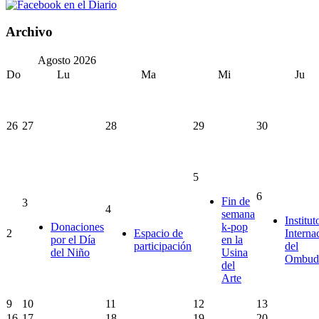
Archivo
Agosto
2026
Do
Lu
Ma
Mi
Ju
26
27
28
29
30
5
6
Fin de
3
4
semana
Institut
Donaciones
k-pop
2
Espacio de
Interna
por el Día
en la
participación
del
del Niño
Usina
Ombud
del
Arte
9
10
11
12
13
16
17
18
19
20