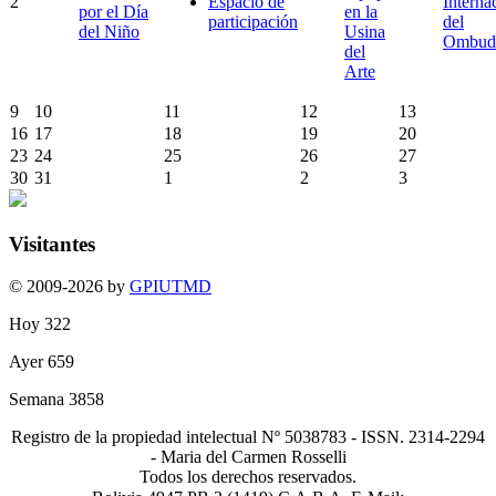
2
Espacio de
Interna
por el Día
en la
participación
del
del Niño
Usina
Ombud
del
Arte
9
10
11
12
13
16
17
18
19
20
23
24
25
26
27
30
31
1
2
3
Visitantes
© 2009-2026 by
GPIUTMD
Hoy
322
Ayer
659
Semana
3858
Registro de la propiedad intelectual Nº 5038783 - ISSN. 2314-2294
- Maria del Carmen Rosselli
Todos los derechos reservados.