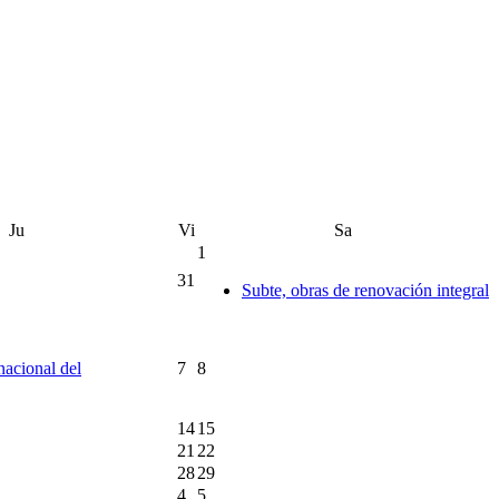
Ju
Vi
Sa
1
31
Subte, obras de renovación integral
rnacional del
7
8
14
15
21
22
28
29
4
5