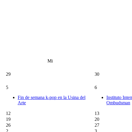
Mi
29
30
5
6
Fin de semana k-pop en la Usina del
Instituto Inte
Arte
Ombudsman
12
13
19
20
26
27
2
3