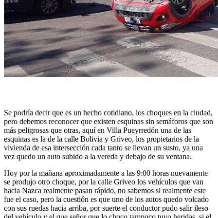
Se podría decir que es un hecho cotidiano, los choques en la ciudad,
pero debemos reconocer que existen esquinas sin semáforos que son
más peligrosas que otras, aquí en Villa Pueyrredón una de las
esquinas es la de la calle Bolivia y Griveo, los propietarios de la
vivienda de esa intersección cada tanto se llevan un susto, ya una
vez quedo un auto subido a la vereda y debajo de su ventana.
Hoy por la mañana aproximadamente a las 9:00 horas nuevamente
se produjo otro choque, por la calle Griveo los vehículos que van
hacia Nazca realmente pasan rápido, no sabemos si realmente este
fue el caso, pero la cuestión es que uno de los autos quedo volcado
con sus ruedas hacia arriba, por suerte el conductor pudo salir ileso
del vehículo y el que señor que lo choco tampoco tuvo heridas, si el