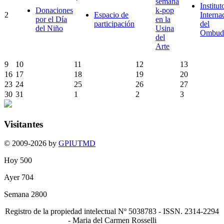
semana
Institut
Donaciones
k-pop
2
Espacio de
Interna
por el Día
en la
participación
del
del Niño
Usina
Ombud
del
Arte
9
10
11
12
13
16
17
18
19
20
23
24
25
26
27
30
31
1
2
3
Visitantes
© 2009-2026 by
GPIUTMD
Hoy
500
Ayer
704
Semana
2800
Registro de la propiedad intelectual Nº 5038783 - ISSN. 2314-2294
- Maria del Carmen Rosselli