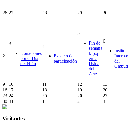
26
27
28
29
30
5
6
Fin de
3
4
semana
Institut
Donaciones
k-pop
2
Espacio de
Interna
por el Día
en la
participación
del
del Niño
Usina
Ombud
del
Arte
9
10
11
12
13
16
17
18
19
20
23
24
25
26
27
30
31
1
2
3
Visitantes