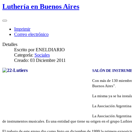
Luthería en Buenos Aires
Imprimir
Correo electrónico
Detalles
Escrito por
ENELDIARIO
Categoría:
Sociales
Creado: 03 Diciembre 2011
SALÓN DE INSTRUM
Con más de 130 miembros 
Buenos Aires”.
La misma ya se ha instal
La Asociación Argentina 
La Asociación Argentina d
de instrumentos musicales. Es una entidad que tiene su origen en el grupo Luthie
El trabajo de este grupo dio como fruto en diciembre de 1999 la primera exposic