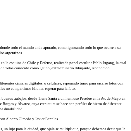
as, donde todo el mundo anda apurado, como ignorando todo lo que ocurre a su
los argentinos.
 la esquina de Chile y Defensa, realizada por el escultor Pablo Irrgang, la cual
por todos conocido como Quino, extraordinario dibujante, reconocido
ferentes cámaras digitales, o celulares, esperando turno para sacarse fotos con
uales no compartimos idioma, esperar para la foto.
an buenos trabajos, desde Tierra Santa a un hermoso Pesebre en la Av. de Mayo en
e Borges y Álvarez, cuya estructura se hace con perfiles de hierro de diferente
ha durabilidad.
con Alberto Olmedo y Javier Portales.
ños, un lujo para la ciudad, que ojala se multiplique, porque debemos decir que la