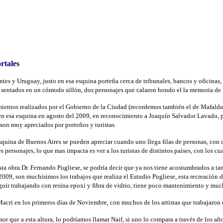
rtales
entes y Uruguay, justo en esa esquina porteña cerca de tribunales, bancos y oficin
n sentados en un cómodo sillón, dos personajes que calaron hondo el la memoria de 
ientos realizados por el Gobierno de la Ciudad (recordemos también el de Mafalda en
n esa esquina en agosto del 2009, en reconocimiento a Joaquín Salvador Lavado, 
on muy apreciados por porteños y turistas.
squina de Buenos Aires se pueden apreciar cuando uno llega filas de personas, con di
s personajes, lo que mas impacta es ver a los turistas de distintos países, con los c
esta obra Dr. Fernando Pugliese, se podría decir que ya nos tiene acostumbrados a t
2009, son muchísimos los trabajos que realiza el Estudio Pugliese, esta recreación d
eguir trabajando con resina epoxi y fibra de vidrio, tiene poco mantenimiento y muc
Macri en los primeros días de Noviembre, con muchos de los artistas que trabajaron 
umor que a esta altura, lo podríamos llamar Naif, si uno lo compara a través de los a