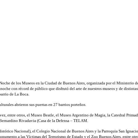
Noche de los Museos en la Ciudad de Buenos Aires, organizada por el Ministerio de
noche con récord de público que disfrutó del arte de nuestros museos y de distintas
barrio de La Boca.
turales abrieron sus puertas en 27 barrios porteños.
 vez, entre otros, el Museo Beatle, el Museo Argentino de Magia, la Catedral Primad
e Bernardino Rivadavia (Casa de la Defensa – TELAM.
órico Nacional), el Colegio Nacional de Buenos Aires y la Parroquia San Ignacio 
onumento a las Víctimas del Terrorismo de Estado y el Zoo Buenos Aires, entre otro