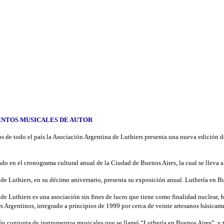
ENTOS MUSICALES DE AUTOR
de todo el país la Asociación Argentina de Luthiers presenta una nueva edición 
ado en el cronograma cultural anual de la Ciudad de Buenos Aires, la cual se lleva 
de Luthiers, en su décimo aniversario, presenta su exposición anual. Luthería en B
e Luthiers es una asociación sin fines de lucro que tiene como finalidad nuclear, f
rs Argentinos, integrado a principios de 1999
por cerca de veinte artesanos básicam
ión conjunta de instrumentos musicales que se llamó “Luthería en Buenos Aires”, y