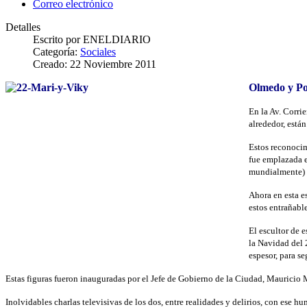
Correo electrónico
Detalles
Escrito por
ENELDIARIO
Categoría:
Sociales
Creado: 22 Noviembre 2011
Olmedo y Po
En la Av. Corri
alrededor, está
Estos reconocim
fue emplazada e
mundialmente) s
Ahora en esta e
estos entrañable
El escultor de 
la Navidad del 
espesor, para s
Estas figuras fueron inauguradas por el Jefe de Gobierno de la Ciudad, Mauricio 
Inolvidables charlas televisivas de los dos, entre realidades y delirios, con ese h