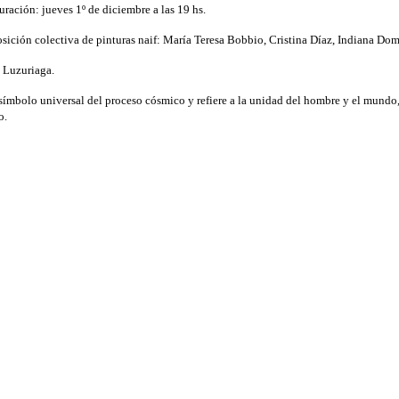
ración: jueves 1º de diciembre a las 19 hs.
osición colectiva de pinturas naif: María Teresa Bobbio, Cristina Díaz, Indiana Dom
o Luzuriaga.
n símbolo universal del proceso cósmico y refiere a la unidad del hombre y el mundo
o.