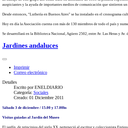
auspiciantes y la ayuda de importantes medios de comunicación que sintieron un e
Desde entonces, “Luthería en Buenos Aires” se ha instalado en el cronograma cult
Hoy en día la Asociación cuenta con más de 130 miembros de todo el país y nume
Se desarrollará en la Biblioteca Nacional, Agüero 2502, entre Av. Las Heras y Av. d
Jardines andaluces
Imprimir
Correo electrónico
Detalles
Escrito por
ENELDIARIO
Categoría:
Sociales
Creado: 01 Diciembre 2011
Sábado 3 de diciembre / 15.00 y 17.00hs
Visitas guiadas al Jardín del Museo
El jardín, de principios del siglo XX, perteneció al escritor y coleccionista Enriqu