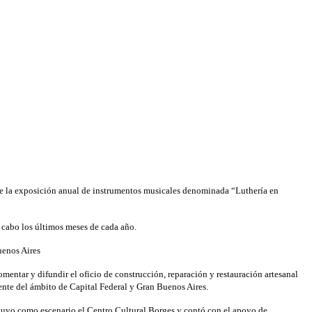
de la exposición anual de instrumentos musicales denominada “Luthería en
a cabo los últimos meses de cada año.
uenos Aires
omentar y difundir el oficio de construcción, reparación y restauración artesanal
ente del ámbito de Capital Federal y Gran Buenos Aires.
 tuvo como escenario el Centro Cultural Borges y contó con el apoyo de