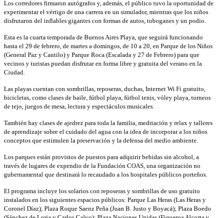
Los corredores firmaron autógrafos y, además, el público tuvo la oportunidad de
experimentar el vértigo de una carrera en un simulador, mientras que los niños
disfrutaron del inflables gigantes con formas de autos, toboganes y un podio.
Esta es la cuarta temporada de Buenos Aires Playa, que seguirá funcionando
hasta el 29 de febrero, de martes a domingos, de 10 a 20, en Parque de los Niños
(General Paz y Cantilo) y Parque Roca (Escalada y 27 de Febrero) para que
vecinos y turistas puedan disfrutar en forma libre y gratuita del verano en la
Ciudad.
Las playas cuentan con sombrillas, reposeras, duchas, Internet Wi Fi gratuito,
bicicletas, como clases de baile, fútbol playa, fútbol tenis, vóley playa, torneos
de tejo, juegos de mesa, lectura y espectáculos musicales.
También hay clases de ajedrez para toda la familia, meditación y relax y talleres
de aprendizaje sobre el cuidado del agua con la idea de incorporar a los niños
conceptos que estimulen la preservación y la defensa del medio ambiente.
Los parques están provistos de puestos para adquirir bebidas sin alcohol, a
través de lugares de expendio de la Fundación COAS, una organización no
gubernamental que destinará lo recaudado a los hospitales públicos porteños.
El programa incluye los solarios con reposeras y sombrillas de uso gratuito
instalados en los siguientes espacios públicos: Parque Las Heras (Las Heras y
Coronel Díaz); Plaza Roque Saenz Peña (Juan B. Justo y Boyacá); Plaza Boedo
(Sánchez de Loria y Carlos Calvo); Plaza Naciones Unidas (Figueroa Alcorta y