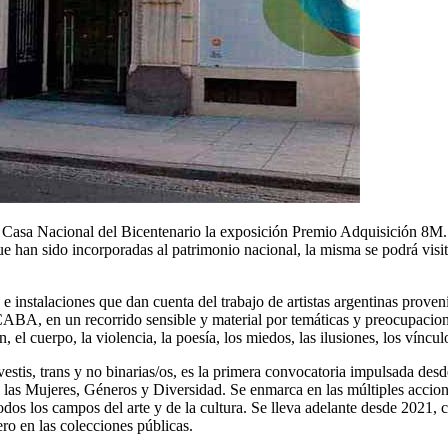
 la Casa Nacional del Bicentenario la exposición Premio Adquisición 8M
 han sido incorporadas al patrimonio nacional, la misma se podrá visita
les e instalaciones que dan cuenta del trabajo de artistas argentinas pr
BA, en un recorrido sensible y material por temáticas y preocupaciones
, el cuerpo, la violencia, la poesía, los miedos, las ilusiones, los vínculo
estis, trans y no binarias/os, es la primera convocatoria impulsada desd
de las Mujeres, Géneros y Diversidad. Se enmarca en las múltiples acci
todos los campos del arte y de la cultura. Se lleva adelante desde 2021, c
ero en las colecciones públicas.