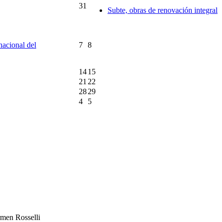
31
Subte, obras de renovación integral
rnacional del
7
8
14
15
21
22
28
29
4
5
rmen Rosselli