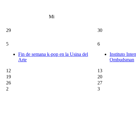
Mi
29
30
5
6
Fin de semana k-pop en la Usina del
Instituto Inte
Arte
Ombudsman
12
13
19
20
26
27
2
3