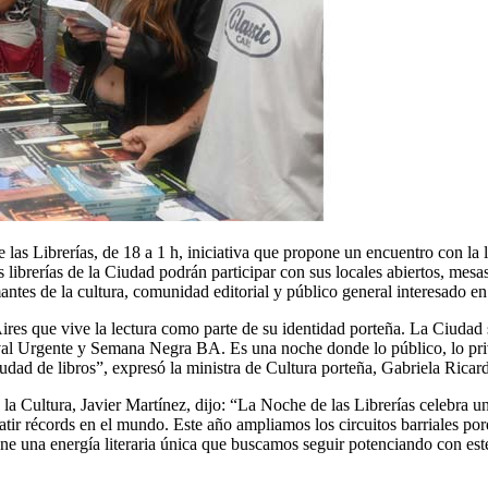
s Librerías, de 18 a 1 h, iniciativa que propone un encuentro con la lit
las librerías de la Ciudad podrán participar con sus locales abiertos, mes
ntes de la cultura, comunidad editorial y público general interesado en a
res que vive la lectura como parte de su identidad porteña. La Ciudad se
al Urgente y Semana Negra BA. Es una noche donde lo público, lo priva
dad de libros”, expresó la ministra de Cultura porteña, Gabriela Ricard
y la Cultura, Javier Martínez, dijo: “La Noche de las Librerías celebra
 batir récords en el mundo. Este año ampliamos los circuitos barriales po
ne una energía literaria única que buscamos seguir potenciando con este 