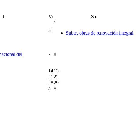
Ju
Vi
Sa
1
31
Subte, obras de renovación integral
rnacional del
7
8
14
15
21
22
28
29
4
5