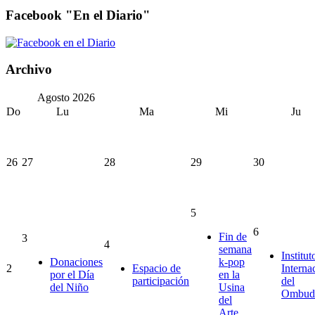
Facebook "En el Diario"
Archivo
Agosto
2026
Do
Lu
Ma
Mi
Ju
26
27
28
29
30
5
6
Fin de
3
4
semana
Institut
Donaciones
k-pop
2
Espacio de
Interna
por el Día
en la
participación
del
del Niño
Usina
Ombud
del
Arte