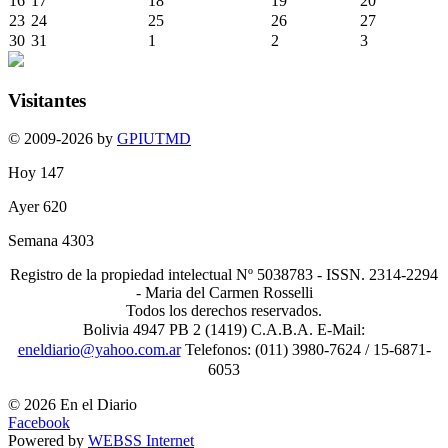
16
17
18
19
20
23
24
25
26
27
30
31
1
2
3
Visitantes
© 2009-2026 by
GPIUTMD
Hoy
147
Ayer
620
Semana
4303
Registro de la propiedad intelectual Nº 5038783 - ISSN. 2314-2294
- Maria del Carmen Rosselli
Todos los derechos reservados.
Bolivia 4947 PB 2 (1419) C.A.B.A. E-Mail:
eneldiario@yahoo.com.ar
Telefonos: (011) 3980-7624 / 15-6871-
6053
© 2026 En el Diario
Facebook
Powered by
WEBSS Internet