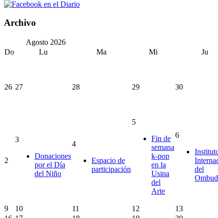
Archivo
Agosto
2026
Do
Lu
Ma
Mi
Ju
26
27
28
29
30
5
6
Fin de
3
4
semana
Institut
Donaciones
k-pop
2
Espacio de
Interna
por el Día
en la
participación
del
del Niño
Usina
Ombud
del
Arte
9
10
11
12
13