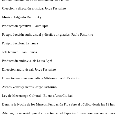
Creación y dirección artística: Jorge Pastorino
Música: Edgardo Rudnitzky
Producción ejecutiva: Laura Aprá
Postproducción audiovisual y diseños originales: Pablo Pastorino
Postproducción: La Truca
Jefe técnico: Juan Ramos
Producción audiovisual: Laura Aprá
Dirección audiovisual: Jorge Pastorino
Dirección en tomas en Salta y Misiones: Pablo Pastorino
Arenas Verdes y sierras: Jorge Pastorino
Ley de Mecenazgo Cultural - Buenos Aires Ciudad
Durante la Noche de los Museos, Fundación Proa abre al público desde las 19 hasta 
Además, un recorrido por el arte actual en el Espacio Contemporáneo con la mues