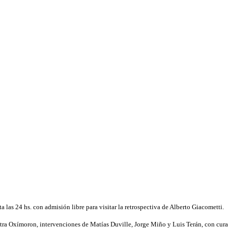
las 24 hs. con admisión libre para visitar la retrospectiva de Alberto Giacometti.
tra Oxímoron, intervenciones de Matías Duville, Jorge Miño y Luis Terán, con cur