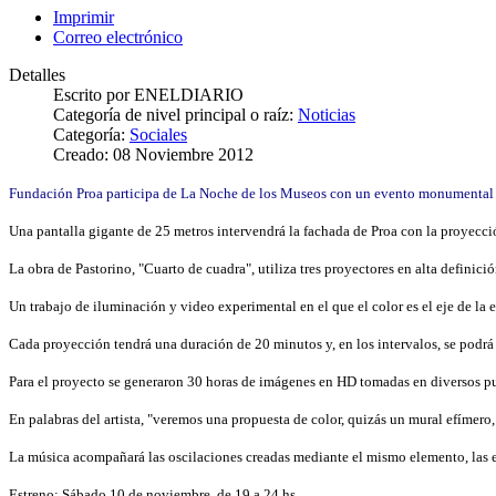
Imprimir
Correo electrónico
Detalles
Escrito por
ENELDIARIO
Categoría de nivel principal o raíz:
Noticias
Categoría:
Sociales
Creado: 08 Noviembre 2012
Fundación Proa participa de La Noche de los Museos con un evento monumental c
Una pantalla gigante de 25 metros intervendrá la fachada de Proa con la proyec
La obra de Pastorino, "Cuarto de cuadra", utiliza tres proyectores en alta definic
Un trabajo de iluminación y video experimental en el que el color es el eje de la 
Cada proyección tendrá una duración de 20 minutos y, en los intervalos, se podrá 
Para el proyecto se generaron 30 horas de imágenes en HD tomadas en diversos pun
En palabras del artista, "veremos una propuesta de color, quizás un mural efímero
La música acompañará las oscilaciones creadas mediante el mismo elemento, las es
Estreno: Sábado 10 de noviembre, de 19 a 24 hs.