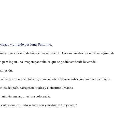
reado y dirigido por Jorge Pastorino.
ción de una sucesión de luces e imágenes en HD, acompañadas por música original 
ión para lograr una imagen panorámica que se podrá ver desde la vereda.
expresión.
ver lo que ocurre en la calle, imágenes de los transeúntes compaginadas en vivo.
tos del país, paisajes naturales y elementos urbanos.
, también una arquitectura coloreada.
calas tonales. Todo se hará con y mediante luz y color".