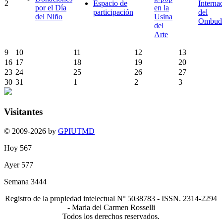
2
Espacio de
Interna
por el Día
en la
participación
del
del Niño
Usina
Ombud
del
Arte
9
10
11
12
13
16
17
18
19
20
23
24
25
26
27
30
31
1
2
3
Visitantes
© 2009-2026 by
GPIUTMD
Hoy
567
Ayer
577
Semana
3444
Registro de la propiedad intelectual Nº 5038783 - ISSN. 2314-2294
- Maria del Carmen Rosselli
Todos los derechos reservados.