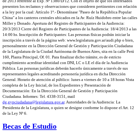
de 2013 referente al Exp. Nº 1380/D/12. Con el objeto de que los interesados
presenten los reclamos y observaciones que consideren pertinentes con relación
a la ley por la cual: Artículo 1º.- Denomínase "Paseo de la República Popular
China" a los canteros centrales ubicados en la Av. Ruíz Huidobro entre las calles
Miller y Donado. Apertura del Registro de Participantes de la Audiencia:
20/3/2013 Cierre del Registro de Participantes de la Audiencia: 18/4/2013 a las
14:00 hs. Inscripción de Participantes: Las personas físicas podrán iniciar la
inscripción a través de la página web: www.legislatura.gov.ar/audi.php o bien,
personalmente en la Dirección General de Gestión y Participación Ciudadana
de la Legislatura de la Ciudad Autónoma de Buenos Aires, sita en la calle Perú
160, Planta Principal, Of. 01. Para finalizar dicho trámite, es de estricto
cumplimiento acreditar identidad con DNI, LC o LE el día de la Audiencia
Pública. Las personas jurídicas deberán hacerlo únicamente a través de sus
representantes legales acreditando personería jurídica en dicha Dirección
General. Horario de atención al público: lunes a viernes de 10 a 18 horas Vista
completa de la Ley Inicial, de los Expedientes y Presentación de
Documentación: En la Dirección General de Gestión y Participación
Ciudadana. Informes: Tel. 4338-3151, mail
dg.gypciudadana@legislatura.gov.ar
. Autoridades de la Audiencia: La
Presidenta de la Legislatura, o quien se designe conforme lo dispone el Art. 12
de la Ley Nº 6.
Becas de Estudio