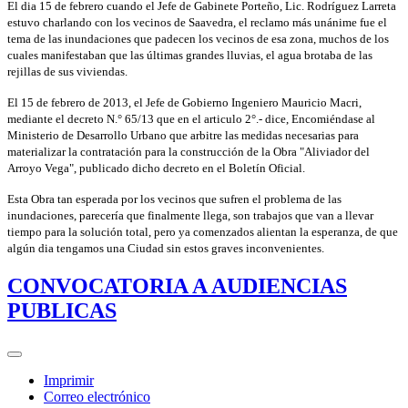
El dia 15 de febrero cuando el Jefe de Gabinete Porteño, Lic. Rodríguez Larreta
estuvo charlando con los vecinos de Saavedra, el reclamo más unánime fue el
tema de las inundaciones que padecen los vecinos de esa zona, muchos de los
cuales manifestaban que las últimas grandes lluvias, el agua brotaba de las
rejillas de sus viviendas.
El 15 de febrero de 2013, el Jefe de Gobierno Ingeniero Mauricio Macri,
mediante el decreto N.° 65/13 que en el articulo 2°.- dice, Encomiéndase al
Ministerio de Desarrollo Urbano que arbitre las medidas necesarias para
materializar la contratación para la construcción de la Obra "Aliviador del
Arroyo Vega", publicado dicho decreto en el Boletín Oficial.
Esta Obra tan esperada por los vecinos que sufren el problema de las
inundaciones, parecería que finalmente llega, son trabajos que van a llevar
tiempo para la solución total, pero ya comenzados alientan la esperanza, de que
algún dia tengamos una Ciudad sin estos graves inconvenientes.
CONVOCATORIA A AUDIENCIAS
PUBLICAS
Imprimir
Correo electrónico