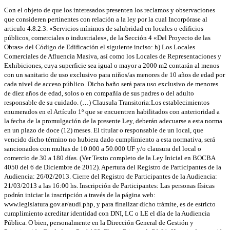
Con el objeto de que los interesados presenten los reclamos y observaciones
que consideren pertinentes con relación a la ley por la cual Incorpórase al
articulo 4.8.2.3. «Servicios mínimos de salubridad en locales o edificios
públicos, comerciales o industriales», de la Sección 4 «Del Proyecto de las
Obras» del Código de Edificación el siguiente inciso: h) Los Locales
Comerciales de Afluencia Masiva, así como los Locales de Representaciones y
Exhibiciones, cuya superficie sea igual o mayor a 2000 m2 contarán al menos
con un sanitario de uso exclusivo para niños/as menores de 10 años de edad por
cada nivel de acceso público. Dicho baño será para uso exclusivo de menores
de diez años de edad, solos o en compañía de sus padres o del adulto
responsable de su cuidado. (…) Clausula Transitoria:Los establecimientos
enumerados en el Artículo 1º que se encuentren habilitados con anterioridad a
la fecha de la promulgación de la presente Ley, deberán adecuarse a esta norma
en un plazo de doce (12) meses. El titular o responsable de un local, que
vencido dicho término no hubiera dado cumplimiento a esta normativa, será
sancionados con multas de 10.000 a 50.000 UF y/o clausura del local o
comercio de 30 a 180 días. (Ver Texto completo de la Ley Inicial en BOCBA
4050 del 6 de Diciembre de 2012). Apertura del Registro de Participantes de la
Audiencia: 26/02/2013. Cierre del Registro de Participantes de la Audiencia:
21/03/2013 a las 16:00 hs. Inscripción de Participantes: Las personas físicas
podrán iniciar la inscripción a través de la página web:
www.legislatura.gov.ar/audi.php, y para finalizar dicho trámite, es de estricto
cumplimiento acreditar identidad con DNI, LC o LE el día de la Audiencia
Pública. O bien, personalmente en la Dirección General de Gestión y