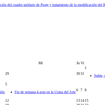
ción del cuadro tarifario de Peaje y tratamiento de la modificación del
Mi
Ju
Vi
1
29
30
31
Subte, 
5
6
7
8
ción
Fin de semana k-pop en la Usina del Arte
12
13
14
15