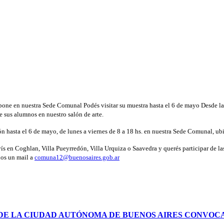
xpone en nuestra Sede Comunal Podés visitar su muestra hasta el 6 de mayo Desde la
e sus alumnos en nuestro salón de arte.
ión hasta el 6 de mayo, de lunes a viernes de 8 a 18 hs. en nuestra Sede Comunal, u
vivís en Coghlan, Villa Pueyrredón, Villa Urquiza o Saavedra y querés participar de 
nos un mail a
comuna12@buenosaires.gob.ar
 DE LA CIUDAD AUTÓNOMA DE BUENOS AIRES CONVOCA