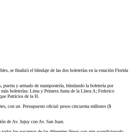
s, se finalizó el blindaje de las dos boleterías en la estación Florida
as, puerta y armado de mampostería, blindando la boletería por
de más boleterías: Lima y Primera Junta de la Línea A; Federico
ue Patricios de la H.
tes, con un Presupuesto oficial: pesos cincuenta millones ($
ción de Av. Jujuy con Av. San Juan.
 todos los pasajeros de las diferentes líneas con aire acondicionado.