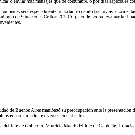
fónicas o enviar más mensajes que de costumbre, o por días especiales 
inuamente, será especialmente importante cuando las lluvias y tormentas 
nitoreo de Situaciones Críticas (CUCC), donde podrán evaluar la situaci
nvenientes.
iudad de Buenos Aires manifestó su preocupación ante la presentación d
bras en construcción existentes en el distrito.
firma del Jefe de Gobierno, Mauricio Macri; del Jefe de Gabinete, Horac