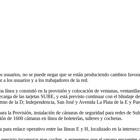
s usuarios, no se puede negar que se están produciendo cambios favorable
 a los usuarios y a los trabajadores de la red.
a línea y consistió en la provisión y colocación de ventanas, ventanill
recarga de las tarjetas SUBE, y está previsto continuar con el blindaje 
rmo de la D; Independencia, San José y Avenida La Plata de la E y Parq
para la Provisión, instalación de cámaras de seguridad para redes de Sub
ón de 1600 cámaras en línea de boleterías, talleres y cocheras.
 para enlace operativo entre las líneas E y H, localizado en la intersec
ne previsto incorporar mas coches, y esperemos que el verano encuentre a