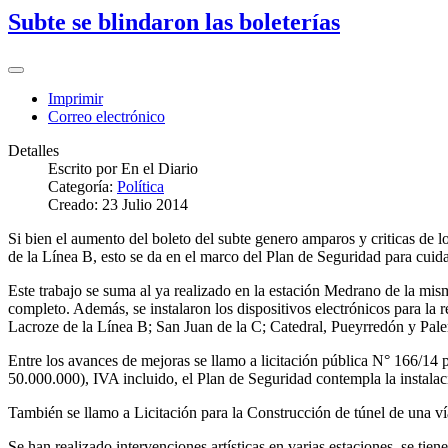
Subte se blindaron las boleterías
Imprimir
Correo electrónico
Detalles
Escrito por
En el Diario
Categoría:
Política
Creado: 23 Julio 2014
Si bien el aumento del boleto del subte genero amparos y criticas de lo
de la Línea B, esto se da en el marco del Plan de Seguridad para cuidar
Este trabajo se suma al ya realizado en la estación Medrano de la mism
completo. Además, se instalaron los dispositivos electrónicos para la 
Lacroze de la Línea B; San Juan de la C; Catedral, Pueyrredón y Pale
Entre los avances de mejoras se llamo a licitación pública N° 166/14 
50.000.000), IVA incluido, el Plan de Seguridad contempla la instalaci
También se llamo a Licitación para la Construcción de túnel de una vía
Se han realizado intervenciones artísticas en varias estaciones, se tie