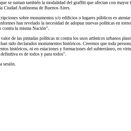
s que se suman también la modalidad del graffiti que afectan con mayor f
de la Ciudad Autónoma de Buenos Aires.
scripciones sobre monumentos y/o edificios o lugares públicos es atentar
 informes han revelado la necesidad de adoptar nuevas políticas en torn
ndo contra la misma Nación".
valor de las pintadas políticas ni contra los usos artísticos urbanos pla
sos han sido declarados monumentos históricos. Creemos que toda persona
ntos históricos, ni en estaciones y formaciones del subterráneo, en vir
 definitiva es de todos y para todos".
a sesión.