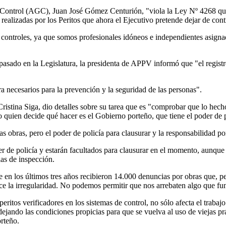
 Control (AGC), Juan José Gómez Centurión, "viola la Ley Nº 4268 que 
 realizadas por los Peritos que ahora el Ejecutivo pretende dejar de con
controles, ya que somos profesionales idóneos e independientes asignad
asado en la Legislatura, la presidenta de APPV informó que "el registr
bra necesarios para la prevención y la seguridad de las personas".
stina Siga, dio detalles sobre su tarea que es "comprobar que lo hecho
o quien decide qué hacer es el Gobierno porteño, que tiene el poder de p
las obras, pero el poder de policía para clausurar y la responsabilidad p
der de policía y estarán facultados para clausurar en el momento, aunqu
as de inspección.
en los últimos tres años recibieron 14.000 denuncias por obras que, pes
e la irregularidad. No podemos permitir que nos arrebaten algo que fu
peritos verificadores en los sistemas de control, no sólo afecta el traba
dejando las condiciones propicias para que se vuelva al uso de viejas p
rteño.