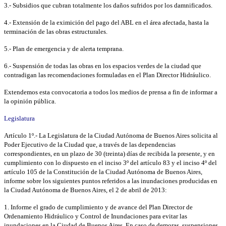
3.- Subsidios que cubran totalmente los daños sufridos por los damnificados.
4.- Extensión de la eximición del pago del ABL en el área afectada, hasta la
terminación de las obras estructurales.
5.- Plan de emergencia y de alerta temprana.
6.- Suspensión de todas las obras en los espacios verdes de la ciudad que
contradigan las recomendaciones formuladas en el Plan Director Hidráulico.
Extendemos esta convocatoria a todos los medios de prensa a fin de informar a
la opinión pública.
Legislatura
Artículo 1º.- La Legislatura de la Ciudad Autónoma de Buenos Aires solicita al
Poder Ejecutivo de la Ciudad que, a través de las dependencias
correspondientes, en un plazo de 30 (treinta) días de recibida la presente, y en
cumplimiento con lo dispuesto en el inciso 3º del artículo 83 y el inciso 4º del
artículo 105 de la Constitución de la Ciudad Autónoma de Buenos Aires,
informe sobre los siguientes puntos referidos a las inundaciones producidas en
la Ciudad Autónoma de Buenos Aires, el 2 de abril de 2013:
1. Informe el grado de cumplimiento y de avance del Plan Director de
Ordenamiento Hidráulico y Control de Inundaciones para evitar las
inundaciones en la Ciudad de Buenos Aires. En caso de demoras, suspensiones