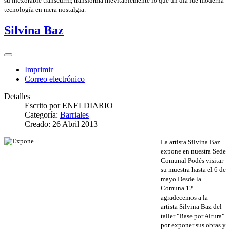
su inexorable transcurrir, transforma inevitablemente lo que un día fue moderna
tecnología en mera nostalgia.
Silvina Baz
Imprimir
Correo electrónico
Detalles
Escrito por
ENELDIARIO
Categoría:
Barriales
Creado: 26 Abril 2013
La artista Silvina Baz
expone en nuestra Sede
Comunal Podés visitar
su muestra hasta el 6 de
mayo Desde la
Comuna 12
agradecemos a la
artista Silvina Baz del
taller "Base por Altura"
por exponer sus obras y