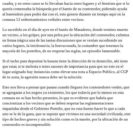
cuadra, y en otros casos se lo llevaban hacia otros lugares y el frentista que si lo
quería comenzaba la búsqueda por el barrio de su contenedor, pidiendo ayuda
al barrendero para poder dar con el, esto genero durante un tiempo aquí en la
comuna 12 enfrentamientos verbales entre vecinos.
Lo sucedido en el dia de ayer en el barrio de Mataderos, donde termino muerto
un vecino, a los golpes, por una pelea por la ubicación del contenedor, culmina
en forma trágica una de las tantas discusiones que se venían sucediendo un
varios lugares, la intolerancia, la bravuconada, la costumbre que tenemos la
mayoría de los porteños, de no respetar las reglas, un episodio lamentable.
Si el tacho para depositar la basura tiene la dirección de tu domicilio, ahí tiene
que estar, si te molesta o tenes razones de importancia para que no este en el
lugar asignado hay instancias como elevar una nota a Espacio Publico, al CGP
de tu zona, la agresión nunca debe ser la solución.
Esto nos lleva a pensar que pasara cuando lleguen los contenedores verdes, que
se agregaran a los negros ya existentes, los que todavía por lo menos en esta
comuna no se han hecho presentes, lo que es evidente que habría que
concientizar a los vecinos que se deben respetar las reglamentaciones
impartidas desde el Gobierno Porteño, que no esta bueno hacer lo que a cada
uno se le de la gana, que se supone que vivimos en una sociedad civilizada, este
tipo de hechos graves y sin solución como es la muerte, por la ubicación de un
contenedor es incomprensible.