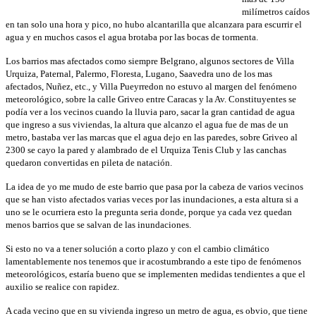
milímetros caídos
en tan solo una hora y pico, no hubo alcantarilla que alcanzara para escurrir el
agua y en muchos casos el agua brotaba por las bocas de tormenta.
Los barrios mas afectados como siempre Belgrano, algunos sectores de Villa
Urquiza, Paternal, Palermo, Floresta, Lugano, Saavedra uno de los mas
afectados, Nuñez, etc., y Villa Pueyrredon no estuvo al margen del fenómeno
meteorológico, sobre la calle Griveo entre Caracas y la Av. Constituyentes se
podía ver a los vecinos cuando la lluvia paro, sacar la gran cantidad de agua
que ingreso a sus viviendas, la altura que alcanzo el agua fue de mas de un
metro, bastaba ver las marcas que el agua dejo en las paredes, sobre Griveo al
2300 se cayo la pared y alambrado de el Urquiza Tenis Club y las canchas
quedaron convertidas en pileta de natación.
La idea de yo me mudo de este barrio que pasa por la cabeza de varios vecinos
que se han visto afectados varias veces por las inundaciones, a esta altura si a
uno se le ocurriera esto la pregunta seria donde, porque ya cada vez quedan
menos barrios que se salvan de las inundaciones.
Si esto no va a tener solución a corto plazo y con el cambio climático
lamentablemente nos tenemos que ir acostumbrando a este tipo de fenómenos
meteorológicos, estaría bueno que se implementen medidas tendientes a que el
auxilio se realice con rapidez.
A cada vecino que en su vivienda ingreso un metro de agua, es obvio, que tiene