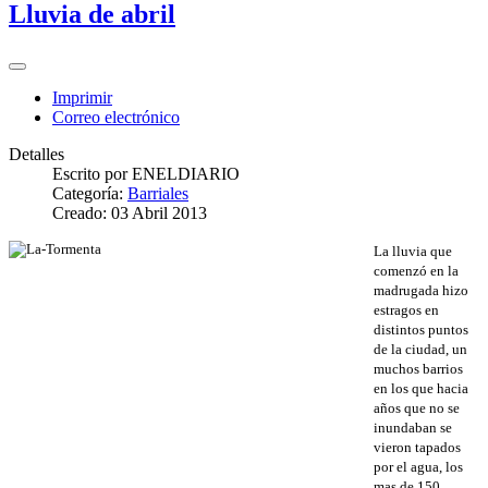
Lluvia de abril
Imprimir
Correo electrónico
Detalles
Escrito por
ENELDIARIO
Categoría:
Barriales
Creado: 03 Abril 2013
La lluvia que
comenzó en la
madrugada hizo
estragos en
distintos puntos
de la ciudad, un
muchos barrios
en los que hacia
años que no se
inundaban se
vieron tapados
por el agua, los
mas de 150