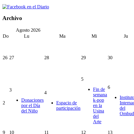
Archivo
Agosto
2026
Do
Lu
Ma
Mi
Ju
26
27
28
29
30
5
6
Fin de
3
4
semana
Institut
Donaciones
k-pop
2
Espacio de
Interna
por el Día
en la
participación
del
del Niño
Usina
Ombud
del
Arte
9
10
11
12
13