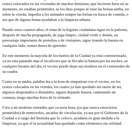
cestos colocados en las viviendas de muchos frentistas, que hicieron furor en su
momento, no estaban permitidos, se los dejo porque al estar las bolsas arriba, no
sobre la vereda, impedía a los animales romper las bolsas en busca de comida, o
sea que de alguna forma ayudaban a la limpieza urbana.
Pasado unos cuantos años, el tema de la higiene ciudadana sigue en la palestra,
después de mucha propaganda, de juga limpio, ciudad verde y demás, un
porcentaje importante de porteños o de visitantes, sigue tirando la basura en
cualquier lado, somos duros de aprender.
En este momento la mayoría de los barrios de la Ciudad ya está contenerizado,
ya no esta pasando mas el recolector que se llevaba la basura por las noches, en
cualquier horario del dia, el vecino puede dejar sus residuos en el contenedor de
su cuadra.
Como no se multa, palabra fea a la hora de simpatizar con el vecino, en los
cestos colocados en las veredas, los cuales ya han quedado sin razón de ser,
algunos despistados o distraídos, siguen dejando basura, caminando mi
comuna, tengo muchas fotos de lo relatado.
Creo a mi modesto entender, que ya seria hora, (ya que nunca estuvieron
permitidos) de removerlos, sacarlos de circulación, ya sea por el Gobierno de la
Ciudad o a cargo del frentista que lo coloco, ayudaría en gran medida a la
limpieza, ya que el la actualidad han quedado como elementos sin utilidad.