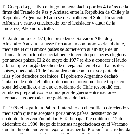
El Cuerpo Legislativo entregó un beneplácito por los 40 años de la
firma del Tratado de Paz y Amistad entre la República de Chile y la
República Argentina. El acto se desarrolló en el Salón Presidente
Alfonsín y estuvo encabezado por el legislador y autor de la
iniciativa, Alejandro Grillo.
El 22 de junio de 1971, los presidentes Salvador Allende y
Alejandro Agustín Lanusse firmaron un compromiso de arbitraje,
mediante el cual ambos países se sometieron al arbitraje de un
tribunal internacional especialmente integrado por jueces elegidos
por ambos países. El 2 de mayo de 1977 se dio a conocer el laudo
arbitral, que otorgó derechos de navegación en el canal a los dos
países, quedando Chile favorablemente con la mayor parte de las
islas y los derechos oceánicos. El gobierno Argentino declaró
“totalmente nulo” el fallo, ordenando el movimiento de tropas en la
zona del conflicto, a lo que el gobierno de Chile respondió con
similares preparativos para una posible guerra entre naciones
hermanas, gobernadas por gobiernos de facto.
En 1978 el papa Juan Pablo II intervino en el conflicto ofreciendo su
mediación que fue aceptada por ambos países, desistiendo de
cualquier intervención militar. El fallo papal fue emitido el 12 de
diciembre de 1980, luego de intensas negociaciones en el Vaticano
que finalmente pudieron llegar a un acuerdo. Proponía una reducida