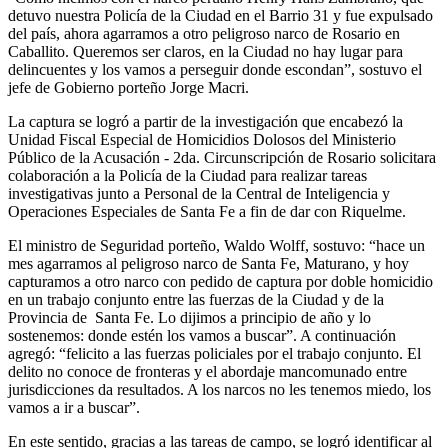
detuvo nuestra Policía de la Ciudad en el Barrio 31 y fue expulsado
del país, ahora agarramos a otro peligroso narco de Rosario en
Caballito. Queremos ser claros, en la Ciudad no hay lugar para
delincuentes y los vamos a perseguir donde escondan”, sostuvo el
jefe de Gobierno porteño Jorge Macri.
La captura se logró a partir de la investigación que encabezó la
Unidad Fiscal Especial de Homicidios Dolosos del Ministerio
Público de la Acusación - 2da. Circunscripción de Rosario solicitara
colaboración a la Policía de la Ciudad para realizar tareas
investigativas junto a Personal de la Central de Inteligencia y
Operaciones Especiales de Santa Fe a fin de dar con Riquelme.
El ministro de Seguridad porteño, Waldo Wolff, sostuvo: “hace un
mes agarramos al peligroso narco de Santa Fe, Maturano, y hoy
capturamos a otro narco con pedido de captura por doble homicidio
en un trabajo conjunto entre las fuerzas de la Ciudad y de la
Provincia de Santa Fe. Lo dijimos a principio de año y lo
sostenemos: donde estén los vamos a buscar”. A continuación
agregó: “felicito a las fuerzas policiales por el trabajo conjunto. El
delito no conoce de fronteras y el abordaje mancomunado entre
jurisdicciones da resultados. A los narcos no les tenemos miedo, los
vamos a ir a buscar”.
En este sentido, gracias a las tareas de campo, se logró identificar al