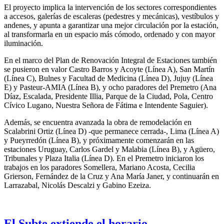
El proyecto implica la intervención de los sectores correspondientes
a accesos, galerías de escaleras (pedestres y mecánicas), vestíbulos y
andenes, y apunta a garantizar una mejor circulación por la estación,
al transformarla en un espacio más cómodo, ordenado y con mayor
iluminación.
En el marco del Plan de Renovación Integral de Estaciones también
se pusieron en valor Castro Barros y Acoyte (Línea A), San Martín
(Línea C), Bulnes y Facultad de Medicina (Línea D), Jujuy (Línea
E) y Pasteur-AMIA (Línea B), y ocho paradores del Premetro (Ana
Díaz, Escalada, Presidente Illia, Parque de la Ciudad, Pola, Centro
Cívico Lugano, Nuestra Señora de Fátima e Intendente Saguier).
Además, se encuentra avanzada la obra de remodelación en
Scalabrini Ortiz (Línea D) -que permanece cerrada-, Lima (Línea A)
y Pueyrredón (Línea B), y próximamente comenzarán en las
estaciones Uruguay, Carlos Gardel y Malabia (Línea B), y Agüero,
Tribunales y Plaza Italia (Línea D). En el Premetro iniciaron los
trabajos en los paradores Somellera, Mariano Acosta, Cecilia
Grierson, Fernández de la Cruz y Ana María Janer, y continuarán en
Larrazabal, Nicolás Descalzi y Gabino Ezeiza.
El Subte extiende el horario