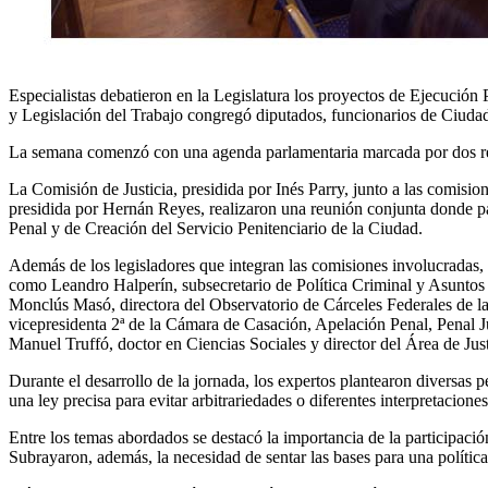
Especialistas debatieron en la Legislatura los proyectos de Ejecución
y Legislación del Trabajo congregó diputados, funcionarios de Ciudad y
La semana comenzó con una agenda parlamentaria marcada por dos re
La Comisión de Justicia, presidida por Inés Parry, junto a las comisi
presidida por Hernán Reyes, realizaron una reunión conjunta donde part
Penal y de Creación del Servicio Penitenciario de la Ciudad.
Además de los legisladores que integran las comisiones involucradas, s
como Leandro Halperín, subsecretario de Política Criminal y Asuntos 
Monclús Masó, directora del Observatorio de Cárceles Federales de la
vicepresidenta 2ª de la Cámara de Casación, Apelación Penal, Penal J
Manuel Truffó, doctor en Ciencias Sociales y director del Área de Jus
Durante el desarrollo de la jornada, los expertos plantearon diversas p
una ley precisa para evitar arbitrariedades o diferentes interpretaciones
Entre los temas abordados se destacó la importancia de la participación
Subrayaron, además, la necesidad de sentar las bases para una política p