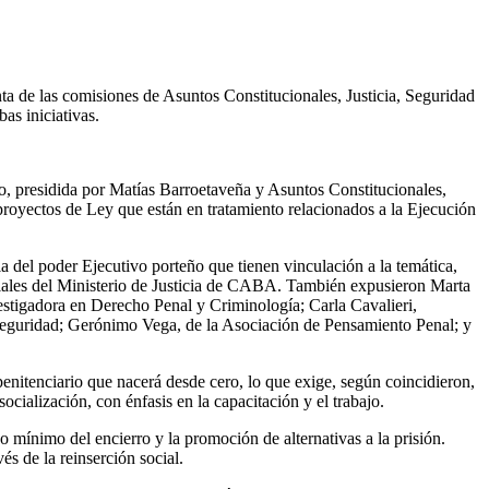
nta de las comisiones de Asuntos Constitucionales, Justicia, Seguridad
as iniciativas.
jo, presidida por Matías Barroetaveña y Asuntos Constitucionales,
 proyectos de Ley que están en tratamiento relacionados a la Ejecución
ia del poder Ejecutivo porteño que tienen vinculación a la temática,
ciales del Ministerio de Justicia de CABA. También expusieron Marta
estigadora en Derecho Penal y Criminología; Carla Cavalieri,
n Seguridad; Gerónimo Vega, de la Asociación de Pensamiento Penal; y
 penitenciario que nacerá desde cero, lo que exige, según coincidieron,
socialización, con énfasis en la capacitación y el trabajo.
so mínimo del encierro y la promoción de alternativas a la prisión.
és de la reinserción social.