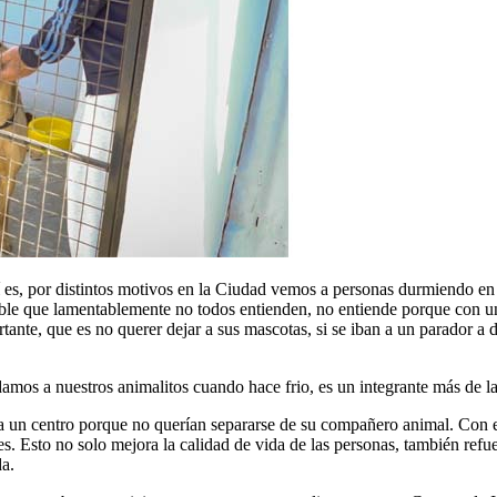
 es, por distintos motivos en la Ciudad vemos a personas durmiendo en 
rible que lamentablemente no todos entienden, no entiende porque con un
ante, que es no querer dejar a sus mascotas, si se iban a un parador a d
mos a nuestros animalitos cuando hace frio, es un integrante más de la
a un centro porque no querían separarse de su compañero animal. Con 
. Esto no solo mejora la calidad de vida de las personas, también refuer
a.