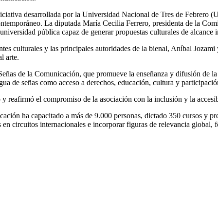
iativa desarrollada por la Universidad Nacional de Tres de Febrero (
contemporáneo. La diputada María Cecilia Ferrero, presidenta de la Comi
universidad pública capaz de generar propuestas culturales de alcance i
tes culturales y las principales autoridades de la bienal, Aníbal Jozami 
l arte.
ión Señas de la Comunicación, que promueve la enseñanza y difusión de
gua de señas como acceso a derechos, educación, cultura y participación
y reafirmó el compromiso de la asociación con la inclusión y la accesi
ción ha capacitado a más de 9.000 personas, dictado 350 cursos y prest
 circuitos internacionales e incorporar figuras de relevancia global, fo