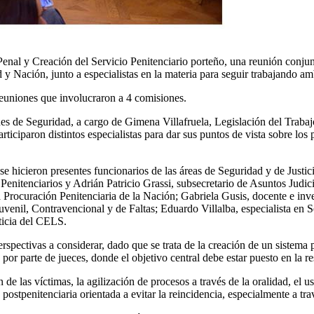
 Penal y Creación del Servicio Penitenciario porteño, una reunión conju
 Nación, junto a especialistas en la materia para seguir trabajando amb
uniones que involucraron a 4 comisiones.
ones de Seguridad, a cargo de Gimena Villafruela, Legislación del Traba
iciparon distintos especialistas para dar sus puntos de vista sobre los
e hicieron presentes funcionarios de las áreas de Seguridad y de Justic
Penitenciarios y Adrián Patricio Grassi, subsecretario de Asuntos Judi
 Procuración Penitenciaria de la Nación; Gabriela Gusis, docente e inv
uvenil, Contravencional y de Faltas; Eduardo Villalba, especialista e
ticia del CELS.
erspectivas a considerar, dado que se trata de la creación de un sistema
 por parte de jueces, donde el objetivo central debe estar puesto en la re
 de las víctimas, la agilización de procesos a través de la oralidad, el u
ostpenitenciaria orientada a evitar la reincidencia, especialmente a trav