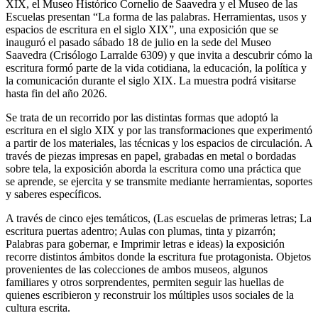
XIX, el Museo Histórico Cornelio de Saavedra y el Museo de las
Escuelas presentan “La forma de las palabras. Herramientas, usos y
espacios de escritura en el siglo XIX”, una exposición que se
inauguró el pasado sábado 18 de julio en la sede del Museo
Saavedra (Crisólogo Larralde 6309) y que invita a descubrir cómo la
escritura formó parte de la vida cotidiana, la educación, la política y
la comunicación durante el siglo XIX. La muestra podrá visitarse
hasta fin del año 2026.
Se trata de un recorrido por las distintas formas que adoptó la
escritura en el siglo XIX y por las transformaciones que experimentó
a partir de los materiales, las técnicas y los espacios de circulación. A
través de piezas impresas en papel, grabadas en metal o bordadas
sobre tela, la exposición aborda la escritura como una práctica que
se aprende, se ejercita y se transmite mediante herramientas, soportes
y saberes específicos.
A través de cinco ejes temáticos, (Las escuelas de primeras letras; La
escritura puertas adentro; Aulas con plumas, tinta y pizarrón;
Palabras para gobernar, e Imprimir letras e ideas) la exposición
recorre distintos ámbitos donde la escritura fue protagonista. Objetos
provenientes de las colecciones de ambos museos, algunos
familiares y otros sorprendentes, permiten seguir las huellas de
quienes escribieron y reconstruir los múltiples usos sociales de la
cultura escrita.