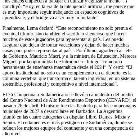
“los chicos empiecen a trabajar en utilizar y agilizar la mente”. Y
concluyó: “Hoy, en la era de la inteligencia artificial, me parece que
es muy importante seguir trabajando en espacios cognitivos de
aprendizaje, y el bridge va a ser muy importante”.
Finalmente, Lema declaró: “Este reconocimiento no solo premia el
eventual triunfo, sino también el sacrificio silencioso que hacen
muchos de estos jugadores para representar al país. Les puedo
asegurar que dejan de tomar vacaciones y dejan de hacer muchas
cosas para poder representar al país”. Por último, agradeció al Jefe
de Gobierno, Mauricio Macri, y a la ministra de Educación, Mereces
Miguel, por la oportunidad de introducir el bridge “como una
herramienta de enseñanza matemática desde el 2024”. Y cerró: “El
apoyo institucional no solo es un complemento en el deporte, es la
columna vertebral que transforma el talento individual en un sistema
sostenible, profesional y competitivo a nivel internacional”.
El 76 Campeonato Sudamericano se llevó a cabo dentro del predio
del Centro Nacional de Alto Rendimiento Deportivo (CENARD), el
pasado 26 de abril. El mismo fue clasificatorio para los campeonatos
mundiales de 2027 a desarrollarse en Barbados. La Argentina
triunfó en las cuatro categorías en disputa: Libre, Damas, Mixta y
Senior. El certamen es el más prestigioso de Sudamérica, donde se
reúnen los mejores equipos del continente y en una competencia de
alto nivel.