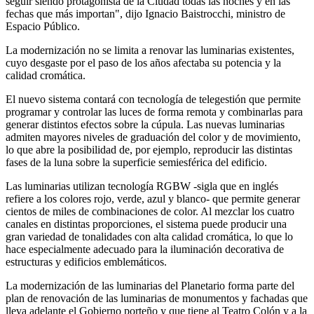
seguir siendo protagonista de la Ciudad todas las noches y en las
fechas que más importan", dijo Ignacio Baistrocchi, ministro de
Espacio Público.
La modernización no se limita a renovar las luminarias existentes,
cuyo desgaste por el paso de los años afectaba su potencia y la
calidad cromática.
El nuevo sistema contará con tecnología de telegestión que permite
programar y controlar las luces de forma remota y combinarlas para
generar distintos efectos sobre la cúpula. Las nuevas luminarias
admiten mayores niveles de graduación del color y de movimiento,
lo que abre la posibilidad de, por ejemplo, reproducir las distintas
fases de la luna sobre la superficie semiesférica del edificio.
Las luminarias utilizan tecnología RGBW -sigla que en inglés
refiere a los colores rojo, verde, azul y blanco- que permite generar
cientos de miles de combinaciones de color. Al mezclar los cuatro
canales en distintas proporciones, el sistema puede producir una
gran variedad de tonalidades con alta calidad cromática, lo que lo
hace especialmente adecuado para la iluminación decorativa de
estructuras y edificios emblemáticos.
La modernización de las luminarias del Planetario forma parte del
plan de renovación de las luminarias de monumentos y fachadas que
lleva adelante el Gobierno porteño y que tiene al Teatro Colón y a la