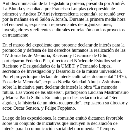
Antidiscriminación de la Legislatura porteña, presidida por Andrés
La Blunda y escoltada por Francisco Loupias (vicepresidente
primero) y Andrea D’Atri (vicepresidenta segunda), se reunió ayer
por la mañana en el Salón Alfonsín. Durante la primera media hora
del encuentro, expusieron representantes de organizaciones,
investigadores y referentes culturales en relación con los proyectos
en tratamiento.
En el marco del expediente que propone declarar de interés para la
promoción y defensa de los derechos humanos la realización de las
“IV Jornadas de Memoria, Racismo y Discursos de Odio”,
participaron Federico Pita, director del Núcleo de Estudios sobre
Racismo y Desigualdades de la UMET, y Fernando López,
secretario de Investigación y Desarrollo de la misma universidad.
Por el proyecto que declara de interés cultural el documental “1976,
Ecos de la Memoria”, expuso Noelia Soledad Abraja. Asimismo,
sobre la iniciativa para declarar de interés la obra “La memoria
futura. Las voces de las abuelas”, participaron Luciana Mastromauro
y Marisa Paula Saltón. En tanto, por el espectáculo teatral “Ser
alguien, la historia de un nieto recuperado”, expusieron su director y
actor, Oscar Senson, y Felipe Foppiano.
Luego de las exposiciones, la comisión emitió dictamen favorable
sobre un conjunto de iniciativas que incluyen la declaración de
interés para la comunicación social del documental “Tiempos