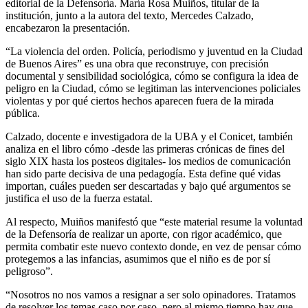
editorial de la Defensoría. María Rosa Muiños, titular de la
institución, junto a la autora del texto, Mercedes Calzado,
encabezaron la presentación.
“La violencia del orden. Policía, periodismo y juventud en la Ciudad
de Buenos Aires” es una obra que reconstruye, con precisión
documental y sensibilidad sociológica, cómo se configura la idea de
peligro en la Ciudad, cómo se legitiman las intervenciones policiales
violentas y por qué ciertos hechos aparecen fuera de la mirada
pública.
Calzado, docente e investigadora de la UBA y el Conicet, también
analiza en el libro cómo -desde las primeras crónicas de fines del
siglo XIX hasta los posteos digitales- los medios de comunicación
han sido parte decisiva de una pedagogía. Esta define qué vidas
importan, cuáles pueden ser descartadas y bajo qué argumentos se
justifica el uso de la fuerza estatal.
Al respecto, Muiños manifestó que “este material resume la voluntad
de la Defensoría de realizar un aporte, con rigor académico, que
permita combatir este nuevo contexto donde, en vez de pensar cómo
protegemos a las infancias, asumimos que el niño es de por sí
peligroso”.
“Nosotros no nos vamos a resignar a ser solo opinadores. Tratamos
de resolver los temas caso por caso, pero al mismo tiempo hay que