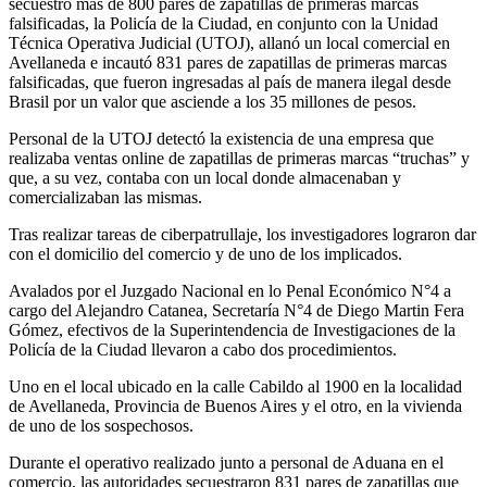
secuestró más de 800 pares de zapatillas de primeras marcas
falsificadas, la Policía de la Ciudad, en conjunto con la Unidad
Técnica Operativa Judicial (UTOJ), allanó un local comercial en
Avellaneda e incautó 831 pares de zapatillas de primeras marcas
falsificadas, que fueron ingresadas al país de manera ilegal desde
Brasil por un valor que asciende a los 35 millones de pesos.
Personal de la UTOJ detectó la existencia de una empresa que
realizaba ventas online de zapatillas de primeras marcas “truchas” y
que, a su vez, contaba con un local donde almacenaban y
comercializaban las mismas.
Tras realizar tareas de ciberpatrullaje, los investigadores lograron dar
con el domicilio del comercio y de uno de los implicados.
Avalados por el Juzgado Nacional en lo Penal Económico N°4 a
cargo del Alejandro Catanea, Secretaría N°4 de Diego Martin Fera
Gómez, efectivos de la Superintendencia de Investigaciones de la
Policía de la Ciudad llevaron a cabo dos procedimientos.
Uno en el local ubicado en la calle Cabildo al 1900 en la localidad
de Avellaneda, Provincia de Buenos Aires y el otro, en la vivienda
de uno de los sospechosos.
Durante el operativo realizado junto a personal de Aduana en el
comercio, las autoridades secuestraron 831 pares de zapatillas que