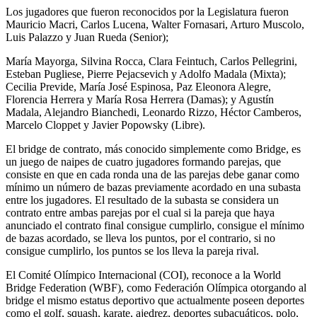
Los jugadores que fueron reconocidos por la Legislatura fueron
Mauricio Macri, Carlos Lucena, Walter Fornasari, Arturo Muscolo,
Luis Palazzo y Juan Rueda (Senior);
María Mayorga, Silvina Rocca, Clara Feintuch, Carlos Pellegrini,
Esteban Pugliese, Pierre Pejacsevich y Adolfo Madala (Mixta);
Cecilia Previde, María José Espinosa, Paz Eleonora Alegre,
Florencia Herrera y María Rosa Herrera (Damas); y Agustín
Madala, Alejandro Bianchedi, Leonardo Rizzo, Héctor Camberos,
Marcelo Cloppet y Javier Popowsky (Libre).
El bridge de contrato, más conocido simplemente como Bridge, es
un juego de naipes de cuatro jugadores formando parejas, que
consiste en que en cada ronda una de las parejas debe ganar como
mínimo un número de bazas previamente acordado en una subasta
entre los jugadores. El resultado de la subasta se considera un
contrato entre ambas parejas por el cual si la pareja que haya
anunciado el contrato final consigue cumplirlo, consigue el mínimo
de bazas acordado, se lleva los puntos, por el contrario, si no
consigue cumplirlo, los puntos se los lleva la pareja rival.
El Comité Olímpico Internacional (COI), reconoce a la World
Bridge Federation (WBF), como Federación Olímpica otorgando al
bridge el mismo estatus deportivo que actualmente poseen deportes
como el golf, squash, karate, ajedrez, deportes subacuáticos, polo,